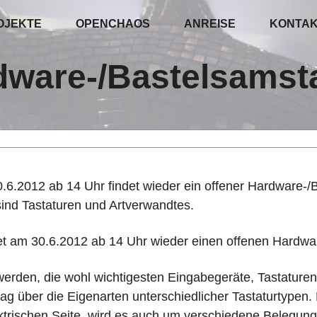
OJEKTE
OPENCHAOS
ANREISE
KONTA
dware-/Bastelsamst
.2012 ab 14 Uhr findet wieder ein offener Hardware-/Ba
ind Tastaturen und Artverwandtes.
et am 30.6.2012 ab 14 Uhr wieder einen offenen Hardwa
erden, die wohl wichtigesten Eingabegeräte, Tastature
rag über die Eigenarten unterschiedlicher Tastaturtypen
ktrischen Seite, wird es auch um verschiedene Belegung