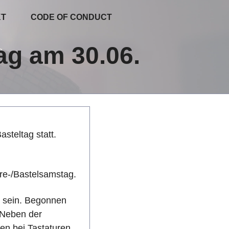
KT
CODE OF CONDUCT
ag am 30.06.
steltag statt.
re-/Bastelsamstag.
n sein. Begonnen
. Neben der
en bei Tastaturen