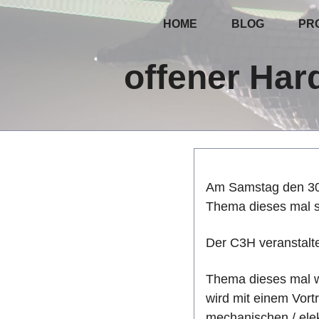
HOME
BLOG
PR
offener Har
Am Samstag den 30.6
Thema dieses mal s
Der C3H veranstalt
Thema dieses mal w
wird mit einem Vort
mechanischen / ele