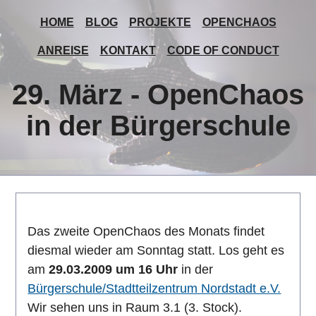
HOME
BLOG
PROJEKTE
OPENCHAOS
ANREISE
KONTAKT
CODE OF CONDUCT
29. März - OpenChaos
in der Bürgerschule
Das zweite OpenChaos des Monats findet
diesmal wieder am Sonntag statt. Los geht es
am
29.03.2009 um 16 Uhr
in der
Bürgerschule/Stadtteilzentrum Nordstadt e.V.
Wir sehen uns in Raum 3.1 (3. Stock).