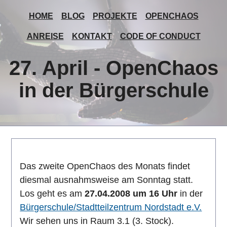
HOME
BLOG
PROJEKTE
OPENCHAOS
ANREISE
KONTAKT
CODE OF CONDUCT
27. April - OpenChaos
in der Bürgerschule
Das zweite OpenChaos des Monats findet
diesmal ausnahmsweise am Sonntag statt.
Los geht es am
27.04.2008 um 16 Uhr
in der
Bürgerschule/Stadtteilzentrum Nordstadt e.V.
Wir sehen uns in Raum 3.1 (3. Stock).