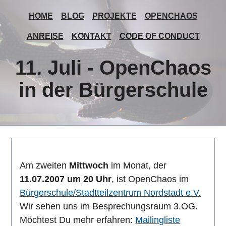
HOME
BLOG
PROJEKTE
OPENCHAOS
ANREISE
KONTAKT
CODE OF CONDUCT
11. Juli - OpenChaos
in der Bürgerschule
Am zweiten
Mittwoch
im Monat, der
11.07.2007 um 20 Uhr
, ist OpenChaos im
Bürgerschule/Stadtteilzentrum Nordstadt e.V.
Wir sehen uns im Besprechungsraum 3.OG.
Möchtest Du mehr erfahren:
Mailingliste